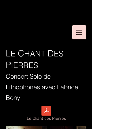
L
C
D
E
HANT
ES
P
IERRES
Concert Solo de
Lithophones avec Fabrice
Bony
Le Chant des Pierres