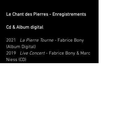
Le Chant des Pierres - Enregistrements
Cd & Album digital
2021
La Pierre Tourne -
Fabrice Bony
(Album Digital)​
2019​
Live Concert
- Fabrice Bony & Marc
Niess (CD)
2018
7 + ∞
- Fabrice Bony (CD)​
2016
Lithophonic
- Fabrice Bony (CD)
Télévision et Cinéma
2024
Thorin, le dernier Néandertalien
-
Renaud Barbier (Documentaire Arte)
2022
Gaudi, le Génie Visionnaire de
Barcelone
- Renaud Barbier
(Documentaire Arte)
2021
Aux Temps des Dinosaures
-
Renaud Barbier (Documentaire France Tv /